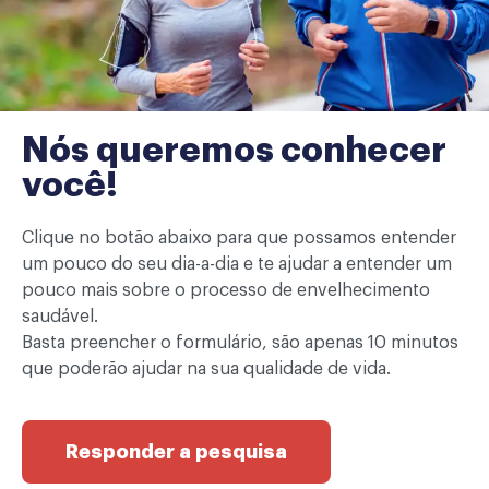
Nós queremos conhecer
você!
Autor: Rodrigo Luiz Vancini 7) Cuidados e
particularidades Imagine a estrutura interna do osso
Clique no botão abaixo para que possamos entender
como sendo a base de madeira de uma casa. O
um pouco do seu dia-a-dia e te ajudar a entender um
processo de osteoporose é semelhante ao que
pouco mais sobre o processo de envelhecimento
acontece durante uma infestação de cupins na
saudável.
fundação de uma casa. Em algum momento, tanta
Basta preencher o formulário, são apenas 10 minutos
madeira é consumida que a resistência da fundação fica
que poderão ajudar na sua qualidade de vida.
[…]
Osteoporose e Exercício
Responder a pesquisa
físico: Parte 2