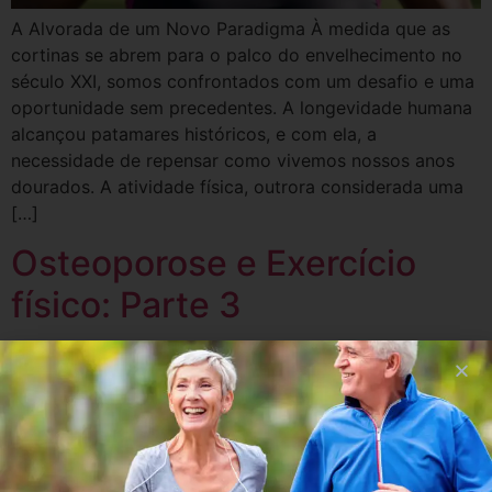
A Alvorada de um Novo Paradigma À medida que as
cortinas se abrem para o palco do envelhecimento no
século XXI, somos confrontados com um desafio e uma
oportunidade sem precedentes. A longevidade humana
alcançou patamares históricos, e com ela, a
necessidade de repensar como vivemos nossos anos
dourados. A atividade física, outrora considerada uma
[…]
Osteoporose e Exercício
físico: Parte 3