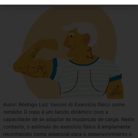
Autor: Rodrigo Luiz Vancini 4) Exercício físico como
remédio O osso é um tecido dinâmico com a
capacidade de se adaptar às mudanças de carga. Neste
contexto, o estímulo do exercício físico é amplamente
reconhecido como essencial para o desenvolvimento e