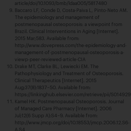
article/doi/10.1093/bmb/ldaa005/5817480
Baccaro LF, Conde D, Costa-Paiva L, Pinto-Neto AM.
The epidemiology and management of
postmenopausal osteoporosis: a viewpoint from
Brazil. Clinical Interventions in Aging [Internet].
2015 Mar;583. Available from:
http://www.dovepress.com/the-epidemiology-and-
management-of-postmenopausal-osteoporosis-a-
viewp-peer-reviewed-article-CIA
Drake MT, Clarke BL, Lewiecki EM. The
Pathophysiology and Treatment of Osteoporosis.
Clinical Therapeutics [Internet]. 2015
Aug;37(8):1837–50. Available from:
https://linkinghub.elsevier.com/retrieve/pii/S0149
Kamel HK. Postmenopausal Osteoporosis. Journal
of Managed Care Pharmacy [Internet]. 2006
Jul;12(6 Supp A):S4–9. Available from:
http://www.jmcp.org/doi/10.18553/jmcp.2006.12.S6-
A.S4