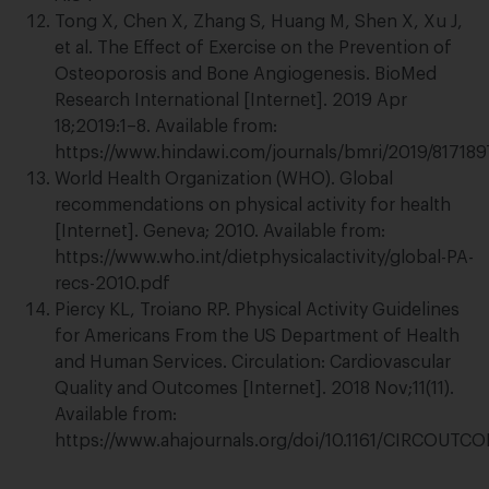
Tong X, Chen X, Zhang S, Huang M, Shen X, Xu J,
et al. The Effect of Exercise on the Prevention of
Osteoporosis and Bone Angiogenesis. BioMed
Research International [Internet]. 2019 Apr
18;2019:1–8. Available from:
https://www.hindawi.com/journals/bmri/2019/817189
World Health Organization (WHO). Global
recommendations on physical activity for health
[Internet]. Geneva; 2010. Available from:
https://www.who.int/dietphysicalactivity/global-PA-
recs-2010.pdf
Piercy KL, Troiano RP. Physical Activity Guidelines
for Americans From the US Department of Health
and Human Services. Circulation: Cardiovascular
Quality and Outcomes [Internet]. 2018 Nov;11(11).
Available from:
https://www.ahajournals.org/doi/10.1161/CIRCOUTC