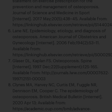
statement on exercise prescription for the
prevention and management of osteoporosis.
Journal of Science and Medicine in Sport
[Internet]. 2017 May;20(5):438–45. Available from:
https://linkinghub.elsevier.com/retrieve/pii/S1440
Lane NE. Epidemiology, etiology, and diagnosis of
osteoporosis. American Journal of Obstetrics and
Gynecology [Internet]. 2006 Feb;194(2):S3–11.
Available from:
https://linkinghub.elsevier.com/retrieve/pii/S000
Glaser DL, Kaplan FS. Osteoporosis. Spine
[Internet]. 1997 Dec;22(Supplement):12S-16S.
Available from: http://journals.lww.com/00007632-
199712151-00003
Clynes MA, Harvey NC, Curtis EM, Fuggle NR,
Dennison EM, Cooper C. The epidemiology of
osteoporosis. British Medical Bulletin [Internet].
2020 Apr 13; Available from:
https://academic.oup.com/bmb/advance-