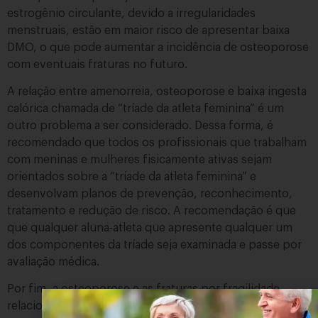
estrogênio circulante, devido a irregularidades
menstruais, estão em maior risco de apresentar baixa
DMO, o que pode aumentar a incidência de osteoporose
com eventuais fraturas no futuro.
A relação entre amenorreia, osteoporose e baixa ingesta
calórica chamada de “tríade da atleta feminina” é um
outro problema a ser considerado. Dessa forma, é
recomendado que todos os profissionais que trabalham
com meninas e mulheres fisicamente ativas sejam
orientados sobre a “tríade da atleta feminina” e
desenvolvam planos de prevenção, reconhecimento,
tratamento e redução de risco. A recomendação é que
que qualquer aluna-atleta que apresente qualquer um
dos componentes da tríade seja examinada e passe por
avaliação médica.
Por fim, a osteoporose e as fraturas por fragilidade
relacionadas são um problema de saúde pública global