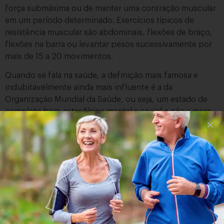
força submáxima ou de manter uma contração muscular
em um período determinado. Exercícios típicos de
resistência muscular são abdominais, flexões de braço,
flexões na barra ou levantar pesos sucessivamente por
mais de 15 a 20 movimentos.
Quando se fala na saúde, a definição mais famosa e
indubitavelmente ainda mais influente é a da
Organização Mundial da Saúde, ou seja, um estado de
completo bem-estar físico mental e social e não a mera
ausência de doenças. A saúde possui 3 dimensões
mental, física e social. Cada indivíduo é uma complexa
combinação desses fatores que interagem e são
dependentes entre si. Quando uma dessas dimensões é
negligenciada ou enfatizada de maneira excessiva ocorre
uma influência negativa sobre as demais áreas. A saúde
mental refere-se tanto à ausência de disfunções
mentais, por exemplo, depressão e ansiedade como a
capacidade do indivíduo em lidar com os desafios