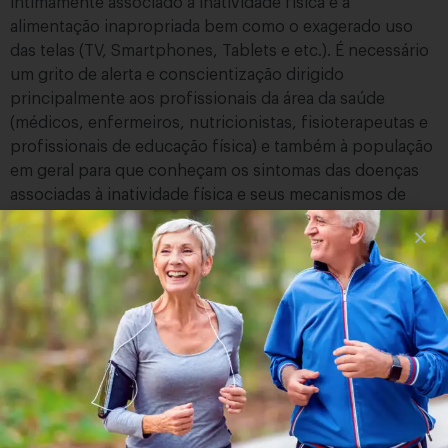
intimamente associado à inatividade física e à
alimentação inapropriada bem como o exagerado uso
das telas (TV, Smartphones, Tablets e etc.). É necessário
um grito de alerta e conscientização dirigido
principalmente aos profissionais da área da saúde
(médicos, enfermeiros, nutricionistas, fisioterapeutas e
profissionais de educação física) e também à população
em geral para que conheçam os sintomas das doenças
associadas à inatividade física e seus mecanismos de
modo a contribuir sistemática e definitivamente no
combate aos comportamentos sedentários e a
obesidade e suas consequências.
É preciso destacar que os baixos níveis de atividade
física contribuem para distúrbios musculoesqueléticos
e metabólicos, e pior percepção de qualidade de vida, e
têm custos pessoais, coletivos e econômicos
substanciais entre as sociedades contemporâneas que
estão em franco processo de envelhecimento. Isto inclui